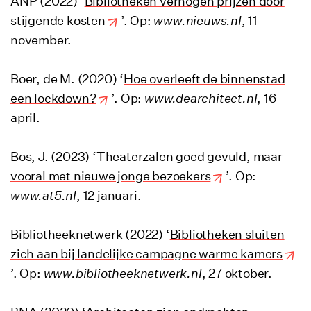
ANP (2022) ‘
Bibliotheken verhogen prijzen door
stijgende kosten
’. Op:
www.nieuws.nl
, 11
november.
Boer, de M. (2020) ‘
Hoe overleeft de binnenstad
een lockdown?
’. Op:
www.dearchitect.nl
, 16
april.
Bos, J. (2023) ‘
Theaterzalen goed gevuld, maar
vooral met nieuwe jonge bezoekers
’. Op:
www.at5.nl
, 12 januari.
Bibliotheeknetwerk (2022) ‘
Bibliotheken sluiten
zich aan bij landelijke campagne warme kamers
’. Op:
www.bibliotheeknetwerk.nl
, 27 oktober.