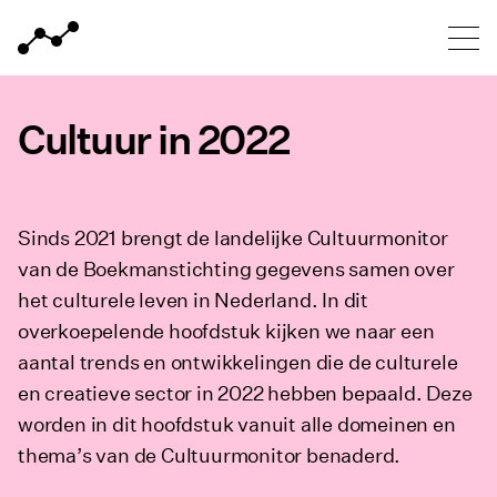
Home van Cultuurmonitor
Meteen naar de content
Cultuur in 2022
Introductie
Sinds 2021 brengt de landelijke Cultuurmonitor
van de Boekmanstichting gegevens samen over
Een onzekere start
het culturele leven in Nederland. In dit
overkoepelende hoofdstuk kijken we naar een
aantal trends en ontwikkelingen die de culturele
De terugkeer van publiek
en creatieve sector in 2022 hebben bepaald. Deze
worden in dit hoofdstuk vanuit alle domeinen en
Uit
Knelpunten op de arbeidsmarkt
thema’s van de Cultuurmonitor benaderd.
Een positievere noot