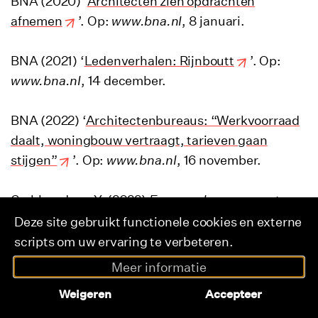
BNA (2020) ‘
Architecten zien opdrachten
afnemen
’. Op:
www.bna.nl
, 8 januari.
BNA (2021) ‘
Ledenverhalen: Rijnboutt
’. Op:
www.bna.nl
, 14 december.
BNA (2022) ‘
Architectenbureaus: “Werkvoorraad
daalt, woningbouw vertraagt, tarieven gaan
stijgen”
’. Op:
www.bna.nl
, 16 november.
Crabbendam, Y. (2022)
Een weerbare popsector
.
Amsterdam: DSP Groep.
Deze site gebruikt functionele cookies en externe
scripts om uw ervaring te verbeteren.
Dee, A. en B. Schans (2020)
Poppodia en -
Meer informatie
festivals in cijfers 2019
. Amsterdam:
Inhoudsopgave
Weigeren
Accepteer
Nederlandse Vereniging Poppodia en Festivals.