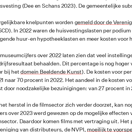
svesting (Dee en Schans 2023). De gemeentelijke subsi
rgelijkbare knelpunten worden
gemeld door de Verenig
CD). In 2022 waren de huisvestingslasten per podium 
jgende huur-en hypotheeklasten en meer kosten voor h
museumcijfers over 2022 laten zien dat veel instelling
rijfsresultaat behaalden. Dit percentage is nog hoger 
r bij het
domein Beeldende Kunst
). De kosten voor pe
1 naar 70 procent in 2022. Het aandeel in de kosten v
st door noodzakelijke bezuinigingen: van 27 procent in
het herstel in de filmsector zich verder doorzet, kan n
fers over 2023 werd gewezen op de mogelijke effecten
msector. Daardoor komen films met vertraging uit. Het p
eniging van distributeurs, de NVPI,
moeilijk te voorspe