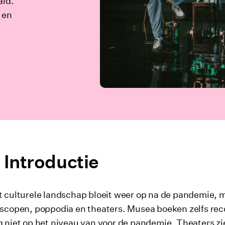
ald.
 en
Introductie
 culturele landschap bloeit weer op na de pandemie, m
oscopen, poppodia en theaters. Musea boeken zelfs re
ppen lijst
 niet op het niveau van voor de pandemie. Theaters zi