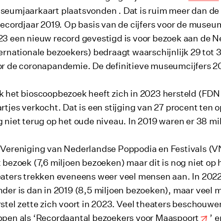
eumjaarkaart plaatsvonden . Dat is ruim meer dan de 7
recordjaar 2019. Op basis van de cijfers voor de mus
3 een nieuw record gevestigd is voor bezoek aan de Ne
ernationale bezoekers) bedraagt waarschijnlijk 29 tot 
or de coronapandemie. De definitieve museumcijfers 
 het bioscoopbezoek heeft zich in 2023 hersteld (FDN
rtjes verkocht. Dat is een stijging van 27 procent te
 niet terug op het oude niveau. In 2019 waren er 38 m
 Vereniging van Nederlandse Poppodia en Festivals (
 bezoek (7,6 miljoen bezoeken) maar dit is nog niet op
aters trekken eveneens weer veel mensen aan. In 2022
der is dan in 2019 (8,5 miljoen bezoeken), maar veel m
stel zette zich voort in 2023. Veel theaters beschouw
pen als ‘
Recordaantal bezoekers voor Maaspoort
’ e