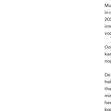
Mus
in 
202
int
vo
Ook
kaa
nog
De
het
the
min
her
kop