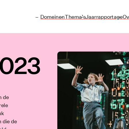
Domeinen
Thema’s
Jaarrapportage
Ov
2023
n de
rele
uk
n die de