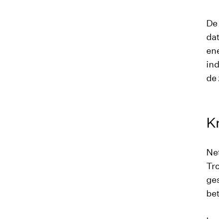
De 
da
ene
ind
de 
Kn
Net
Tr
ges
bet