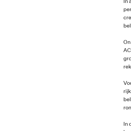
In
per
cre
bel
Ond
A
gro
rek
Voo
rij
bel
ron
In 