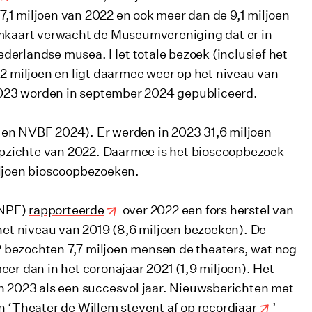
,1 miljoen van 2022 en ook meer dan de 9,1 miljoen
eumkaart verwacht de Museumvereniging dat er in
derlandse musea. Het totale bezoek (inclusief het
32 miljoen en ligt daarmee weer op het niveau van
2023 worden in september 2024 gepubliceerd.
 en NVBF 2024). Er werden in 2023 31,6 miljoen
n opzichte van 2022. Daarmee is het bioscoopbezoek
iljoen bioscoopbezoeken.
VNPF)
rapporteerde
over 2022 een fors herstel van
 het niveau van 2019 (8,6 miljoen bezoeken). De
 bezochten 7,7 miljoen mensen de theaters, wat nog
eer dan in het coronajaar 2021 (1,9 miljoen). Het
en 2023 als een succesvol jaar. Nieuwsberichten met
n ‘
Theater de Willem stevent af op recordjaar
’