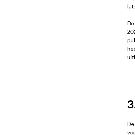
lat
De 
20
pu
he
uit
De 
voo