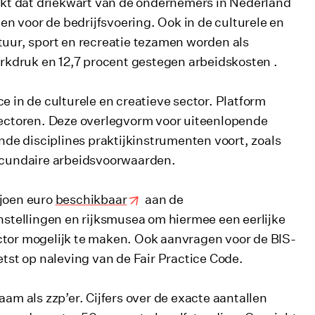
jkt dat driekwart van de ondernemers in Nederland
n voor de bedrijfsvoering. Ook in de culturele en
tuur, sport en recreatie tezamen worden als
kdruk en 12,7 procent gestegen arbeidskosten .
e in de culturele en creatieve sector. Platform
sectoren. Deze overlegvorm voor uiteenlopende
de disciplines praktijkinstrumenten voort, zoals
secundaire arbeidsvoorwaarden.
ljoen euro
beschikbaar
aan de
instellingen en rijksmusea om hiermee een eerlijke
ctor mogelijk te maken. Ook aanvragen voor de BIS-
st op naleving van de Fair Practice Code.
aam als zzp’er. Cijfers over de exacte aantallen