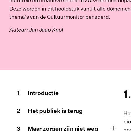
culturele en creatieve sector in 2023 hebben bepa
Deze worden in dit hoofdstuk vanuit alle domeinen
thema’s van de Cultuurmonitor benaderd.
Auteur: Jan Jaap Knol
Inhoudsopgave
Introductie
Het publiek is terug
Het
bi
Uitkla
Maar zorgen zijn niet weg
nog