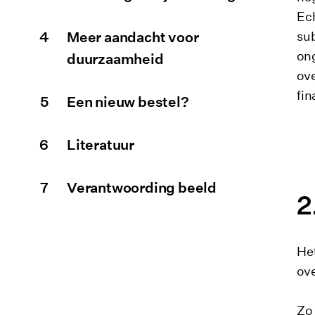
Ech
Meer aandacht voor
sub
ong
duurzaamheid
ove
fin
Een nieuw bestel?
Literatuur
Verantwoording beeld
Het
ove
Zo