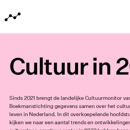
Home van Cultuurmonitor
Meteen naar de content
Cultuur in 
Sinds 2021 brengt de landelijke Cultuurmonitor va
Boekmanstichting gegevens samen over het cultu
leven in Nederland. In dit overkoepelende hoofdst
kijken we naar een aantal trends en ontwikkelinge