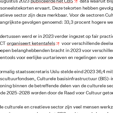
 augustus 2023
publiceerde het CBS
data waaruit bli
soneelstekorten ervaart. Deze tekorten hebben gevolge
atieve sector zijn deze merkbaar. Voor de sectoren Cul
angrijkste gevolgen genoemd: 33,3 procent hogere wer
ertussen werd er in 2023 verder ingezet op fair practic
CCT
organiseert ketentafels
voor verschillende deel
epen belanghebbenden bracht in 2023 voor verschillen
entools voor eerlijke uurtarieven en regelingen voor 
rmalig staatssecretaris Uslu stelde eind 2023 36,4 mi
kscultuurfondsen, Culturele basisinfrastructuur (BIS)-
oning binnen de betreffende delen van de culturele se
de 2025-2028 worden door de Raad voor Cultuur getoet
de culturele en creatieve sector zijn veel mensen werkz