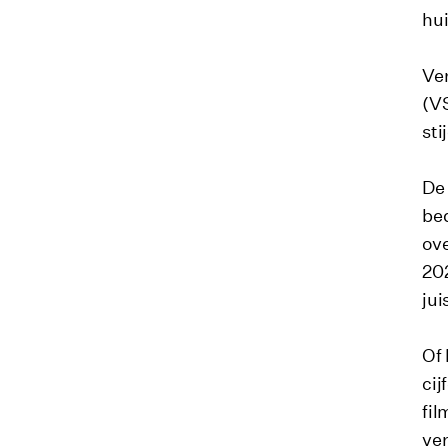
hui
Ve
(VS
sti
De 
bed
ove
202
jui
Of 
cij
fil
ver